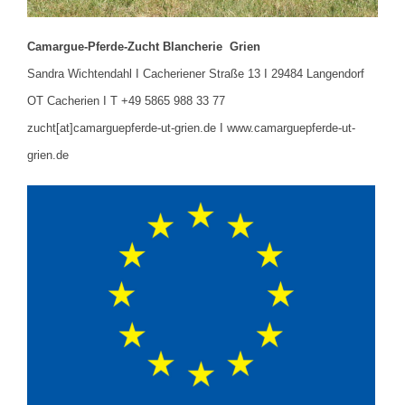
Camargue-Pferde-Zucht Blancherie Grien
Sandra Wichtendahl I Cacheriener Straße 13 I 29484 Langendorf
OT Cacherien I T +49 5865 988 33 77
zucht[at]camarguepferde-ut-grien.de I www.camarguepferde-ut-
grien.de